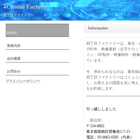
4Chome Factory
四丁目ファクトリー
Information
HOME
四丁目ファクトリーは、東京・
業務内容
1981年、映像素材（文字テロ
イン・HP制作・映像制作・映
会社概要
ています。
お問合せ
今、求められるものは、最先端
四丁目ファクトリーはコミュニ
プライバシーポリシー
し、お客さまの課題を共に考え
をお約束します。
引っ越ししました
〈新住所〉
〒124-0002
東京都葛飾区西亀有2-7-15
電話：03-6662-6581（代表）