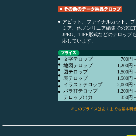
●
アビット、ファイナルカット、プ
ミア、他ノンリニア編集でのPIC
JPEG、TIFF形式などのテロップ
応しています。
●
文字テロップ
700円
●
地図テロップ
1,200円
●
図テロップ
1,500円
●
表テロップ
1,500円
●
イラストテロップ
2,000円
●
バラ打テロップ
1,200円
●
テロップ出力
350円
※このプライスはあくまでも基本料