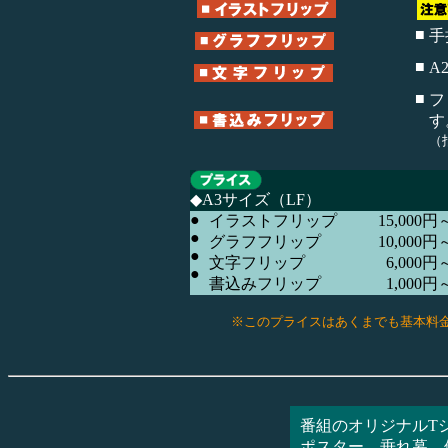
■
手
■
A
■
フ
す
（
◆A3サイズ（LF）
●
イラストフリップ
15,000円
●
グラフフリップ
10,000円
●
文字フリップ
6,000円
●
書込みフリップ
1,000円
※このプライスはあくまでも基本料
番組のオリジナルT
ポスター、垂れ幕、